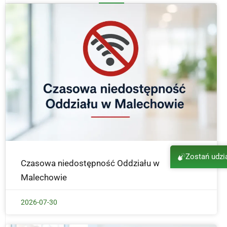
Zostań udz
Czasowa niedostępność Oddziału w
Malechowie
2026-07-30