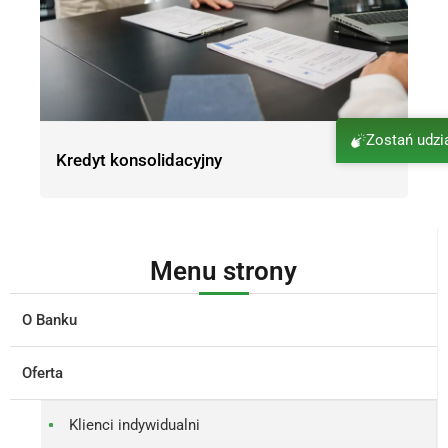
Zostań udz
Kredyt konsolidacyjny
Menu strony
O Banku
Oferta
Klienci indywidualni