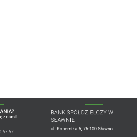
ANIA?
BANK SPÓŁDZIELCZY W
ię z nami!
SŁAWNIE
ul. Kopernika 5, 76-100 Sławno
0 67 67