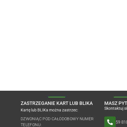
ZASTRZEGANIE KART LUB BLIKA
MASZ PYT
Skontaktuj s
Kartę lub BLIKa można zastrzec:
DZWONIĄC POD CAŁODOBOWY NUMER
59 81
TELEFONU: