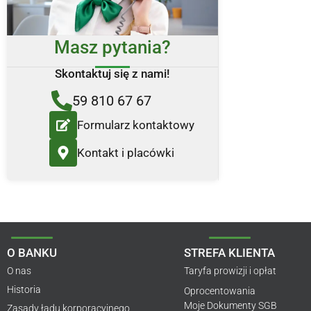
Masz pytania?
Skontaktuj się z nami!
59 810 67 67
Formularz kontaktowy
Kontakt i placówki
O BANKU
STREFA KLIENTA
O nas
Taryfa prowizji i opłat
Historia
Oprocentowania
Moje Dokumenty SGB
Zasady ładu korporacyjnego