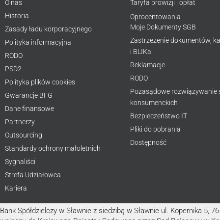
O nas
Taryfa prowizji i opłat
Historia
Oprocentowania
Moje Dokumenty SGB
Zasady ładu korporacyjnego
Zastrzeżenie dokumentów, ka
Polityka informacyjna
i BLIKa
RODO
Reklamacje
PSD2
RODO
Polityka plików cookies
Pozasądowe rozwiązywanie
Gwarancje BFG
konsumenckich
Dane finansowe
Bezpieczeństwo IT
Partnerzy
Pliki do pobrania
Outsourcing
Dostępność
Standardy ochrony małoletnich
Sygnaliści
Strefa Udziałowca
Kariera
Bank Spółdzielczy w Sławnie z siedzibą w Sławnie ul. Kopernika 5, 7