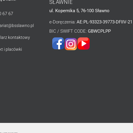
SŁAWNIE
ul. Kopernika 5, 76-100 Sławno
0 67 67
e-Doręczenia:
AE:PL-93323-39773-DFIIV-21
tariat@bsslawno.pl
BIC / SWIFT CODE:
GBWCPLPP
larz kontaktowy
t i placówki