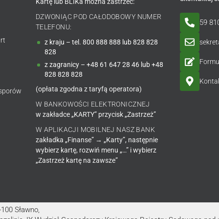
Kartę lub BLIKa można zastrzec:
DZWONIĄC POD CAŁODOBOWY NUMER
59 81
TELEFONU:
rt
sekre
z kraju – tel. 800 888 888 lub 828 828
828
Formu
z zagranicy – +48 61 647 28 46 lub +48
828 828 828
Kontak
(opłata zgodna z taryfą operatora)
 sporów
W BANKOWOŚCI ELEKTRONICZNEJ
w zakładce „KARTY” przycisk „Zastrzeż”
W APLIKACJI MOBILNEJ NASZ BANK
zakładka „Finanse” → „Karty”, następnie
wybierz kartę, rozwiń menu „…” i wybierz
„Zastrzeż kartę na zawsze”
6-100 Sławno,