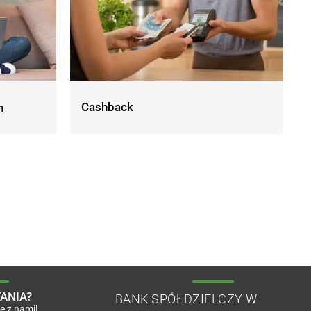
Cashback
h
ANIA?
BANK SPÓŁDZIELCZY W
ię z nami!