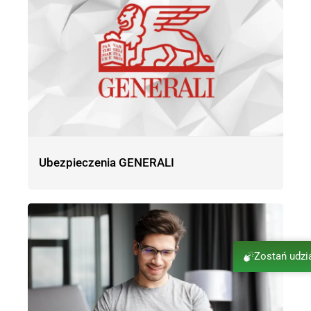
Ubezpieczenia GENERALI
Zostań udz