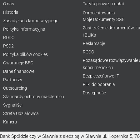
O nas
Taryfa prowizji i opłat
Historia
Oprocentowania
Moje Dokumenty SGB
Zasady ładu korporacyjnego
Zastrzeżenie dokumentów, ka
Polityka informacyjna
i BLIKa
RODO
Reklamacje
PSD2
RODO
Polityka plików cookies
Pozasądowe rozwiązywanie
Gwarancje BFG
konsumenckich
Dane finansowe
Bezpieczeństwo IT
Partnerzy
Pliki do pobrania
Outsourcing
Dostępność
Standardy ochrony małoletnich
Sygnaliści
Strefa Udziałowca
Kariera
Bank Spółdzielczy w Sławnie z siedzibą w Sławnie ul. Kopernika 5, 7