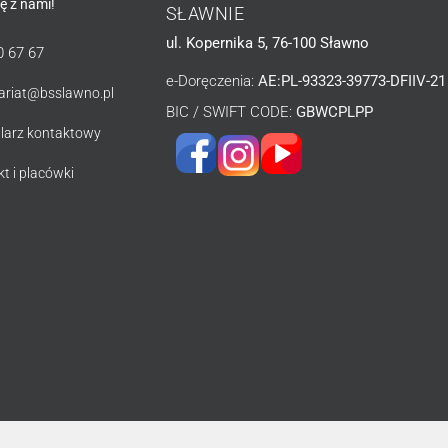
ię z nami!
SŁAWNIE
ul. Kopernika 5, 76-100 Sławno
0 67 67
e-Doręczenia:
AE:PL-93323-39773-DFIIV-21
tariat@bsslawno.pl
BIC / SWIFT CODE:
GBWCPLPP
larz kontaktowy
t i placówki