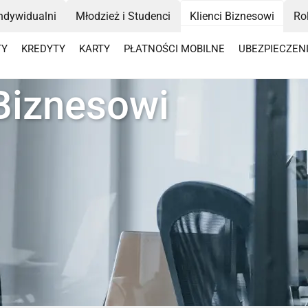
Indywidualni
Młodzież i Studenci
Klienci Biznesowi
Ro
TY
KREDYTY
KARTY
PŁATNOŚCI MOBILNE
UBEZPIECZEN
 Biznesowi