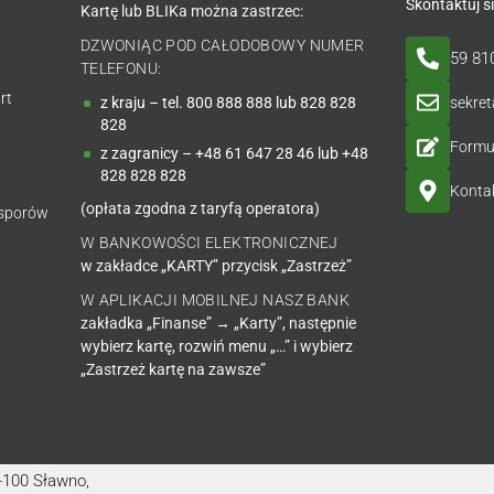
Skontaktuj s
Kartę lub BLIKa można zastrzec:
DZWONIĄC POD CAŁODOBOWY NUMER
59 81
TELEFONU:
rt
sekre
z kraju – tel. 800 888 888 lub 828 828
828
Formu
z zagranicy – +48 61 647 28 46 lub +48
828 828 828
Kontak
(opłata zgodna z taryfą operatora)
 sporów
W BANKOWOŚCI ELEKTRONICZNEJ
w zakładce „KARTY” przycisk „Zastrzeż”
W APLIKACJI MOBILNEJ NASZ BANK
zakładka „Finanse” → „Karty”, następnie
wybierz kartę, rozwiń menu „…” i wybierz
„Zastrzeż kartę na zawsze”
6-100 Sławno,