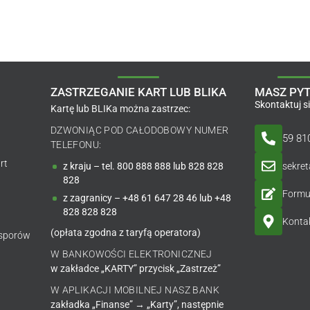
ZASTRZEGANIE KART LUB BLIKA
MASZ PYT
Skontaktuj s
Kartę lub BLIKa można zastrzec:
DZWONIĄC POD CAŁODOBOWY NUMER
59 81
TELEFONU:
rt
sekre
z kraju – tel. 800 888 888 lub 828 828
828
Formu
z zagranicy – +48 61 647 28 46 lub +48
828 828 828
Kontak
(opłata zgodna z taryfą operatora)
 sporów
W BANKOWOŚCI ELEKTRONICZNEJ
w zakładce „KARTY” przycisk „Zastrzeż”
W APLIKACJI MOBILNEJ NASZ BANK
zakładka „Finanse” → „Karty”, następnie