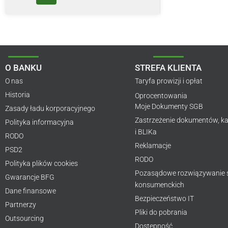
O BANKU
STREFA KLIENTA
O nas
Taryfa prowizji i opłat
Historia
Oprocentowania
Moje Dokumenty SGB
Zasady ładu korporacyjnego
Zastrzeżenie dokumentów, ka
Polityka informacyjna
i BLIKa
RODO
Reklamacje
PSD2
RODO
Polityka plików cookies
Pozasądowe rozwiązywanie
Gwarancje BFG
konsumenckich
Dane finansowe
Bezpieczeństwo IT
Partnerzy
Pliki do pobrania
Outsourcing
Dostępność