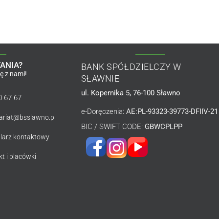
ANIA?
BANK SPÓŁDZIELCZY W
ię z nami!
SŁAWNIE
ul. Kopernika 5, 76-100 Sławno
0 67 67
e-Doręczenia:
AE:PL-93323-39773-DFIIV-21
tariat@bsslawno.pl
BIC / SWIFT CODE:
GBWCPLPP
larz kontaktowy
t i placówki