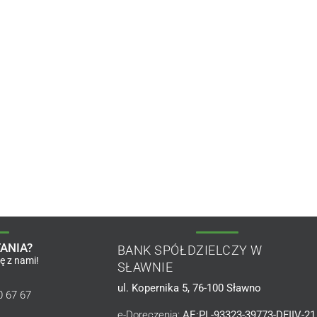
ANIA?
BANK SPÓŁDZIELCZY W
ię z nami!
SŁAWNIE
ul. Kopernika 5, 76-100 Sławno
0 67 67
e-Doręczenia:
AE:PL-93323-39773-DFIIV-21