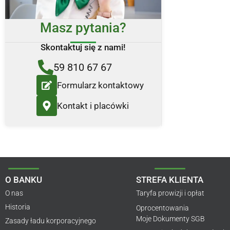
Masz pytania?
Skontaktuj się z nami!
59 810 67 67
Formularz kontaktowy
Kontakt i placówki
O BANKU
STREFA KLIENTA
O nas
Taryfa prowizji i opłat
Historia
Oprocentowania
Moje Dokumenty SGB
Zasady ładu korporacyjnego