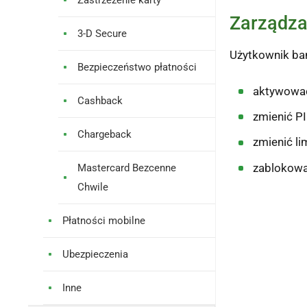
Zastrzeżenie karty
Zarządza
3-D Secure
Użytkownik ban
Bezpieczeństwo płatności
aktywować
Cashback
zmienić PI
Chargeback
zmienić li
zablokować
Mastercard Bezcenne
Chwile
Płatności mobilne
Ubezpieczenia
Inne