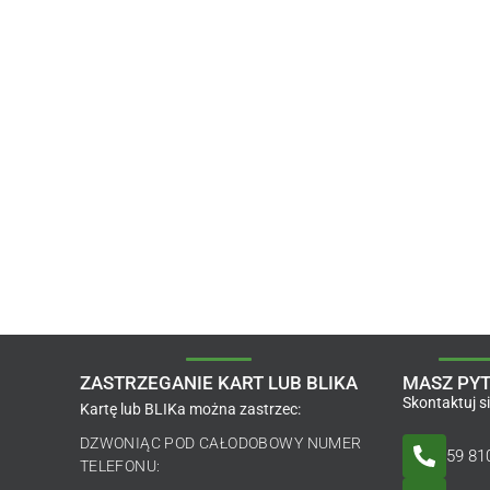
ZASTRZEGANIE KART LUB BLIKA
MASZ PYT
Skontaktuj s
Kartę lub BLIKa można zastrzec:
DZWONIĄC POD CAŁODOBOWY NUMER
59 81
TELEFONU: