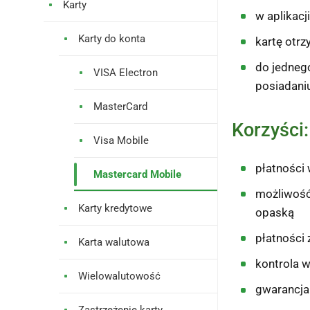
Karty
w aplikacj
Karty do konta
kartę otrz
do jednego
VISA Electron
posiadaniu
MasterCard
Korzyści:
Visa Mobile
płatności 
Mastercard Mobile
możliwość 
Karty kredytowe
opaską
płatności
Karta walutowa
kontrola 
Wielowalutowość
gwarancja 