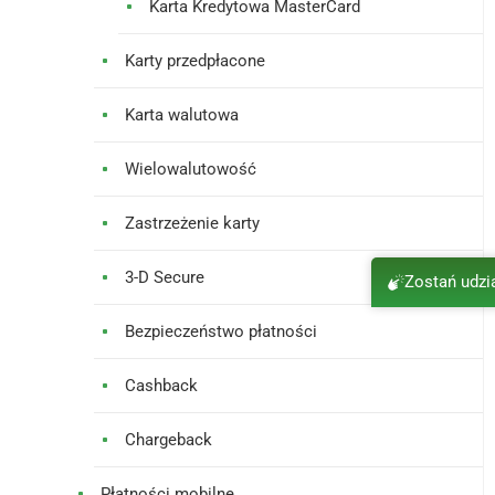
Karta Kredytowa MasterCard
Karty przedpłacone
Karta walutowa
Wielowalutowość
Zastrzeżenie karty
3-D Secure
Zostań udz
Bezpieczeństwo płatności
Cashback
Chargeback
Płatności mobilne