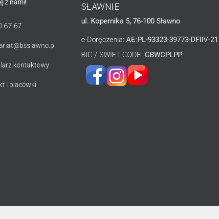
ię z nami!
SŁAWNIE
ul. Kopernika 5, 76-100 Sławno
0 67 67
e-Doręczenia:
AE:PL-93323-39773-DFIIV-21
tariat@bsslawno.pl
BIC / SWIFT CODE:
GBWCPLPP
larz kontaktowy
t i placówki