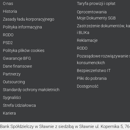
O nas
Taryfa prowizji i opłat
Historia
Oprocentowania
Moje Dokumenty SGB
Zasady ładu korporacyjnego
Zastrzeżenie dokumentów, ka
Polityka informacyjna
i BLIKa
RODO
Reklamacje
PSD2
RODO
Polityka plików cookies
Pozasądowe rozwiązywanie
Gwarancje BFG
konsumenckich
Dane finansowe
Bezpieczeństwo IT
Partnerzy
Pliki do pobrania
Outsourcing
Dostępność
Standardy ochrony małoletnich
Sygnaliści
Strefa Udziałowca
Kariera
Bank Spółdzielczy w Sławnie z siedzibą w Sławnie ul. Kopernika 5, 7