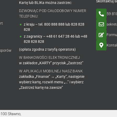
Skontaktuj s
Kartę lub BLIKa można zastrzec:
DZWONIĄC POD CAŁODOBOWY NUMER
59 81
TELEFONU:
rt
sekre
z kraju – tel. 800 888 888 lub 828 828
828
Formu
z zagranicy – +48 61 647 28 46 lub +48
828 828 828
Kontak
(opłata zgodna z taryfą operatora)
 sporów
W BANKOWOŚCI ELEKTRONICZNEJ
w zakładce „KARTY” przycisk „Zastrzeż”
W APLIKACJI MOBILNEJ NASZ BANK
zakładka „Finanse” → „Karty”, następnie
wybierz kartę, rozwiń menu „…” i wybierz
„Zastrzeż kartę na zawsze”
6-100 Sławno,