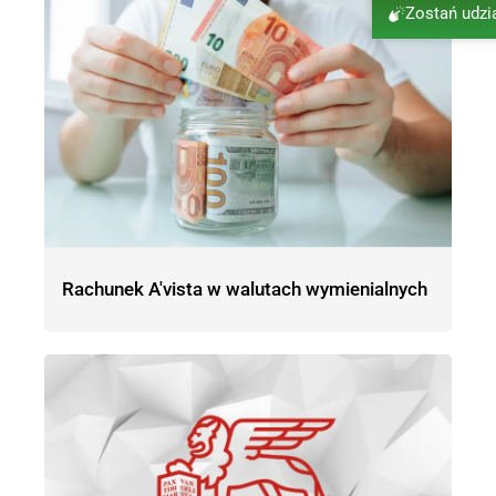
Zostań udz
Rachunek A'vista w walutach wymienialnych