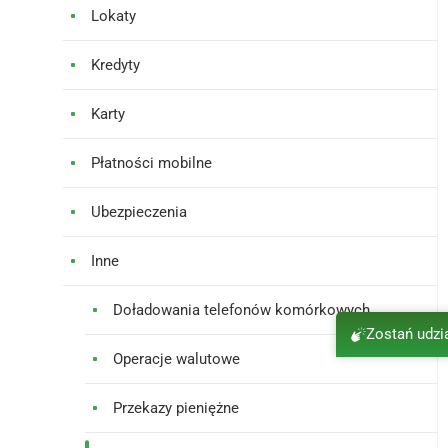
Lokaty
Kredyty
Karty
Płatności mobilne
Ubezpieczenia
Inne
Doładowania telefonów komórkowych
Zostań udz
Operacje walutowe
Przekazy pieniężne